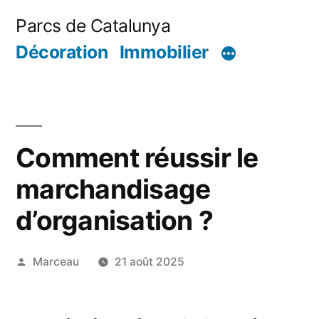
Aller
Parcs de Catalunya
au
Décoration
Immobilier
contenu
Comment réussir le
marchandisage
d’organisation ?
Publié
Marceau
21 août 2025
par