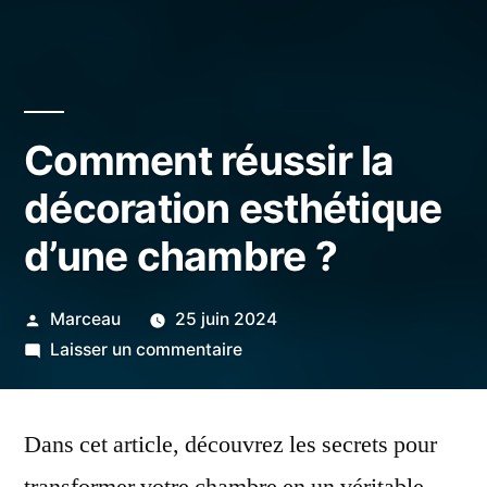
Comment réussir la
décoration esthétique
d’une chambre ?
Publié
Marceau
25 juin 2024
par
sur
Laisser un commentaire
Comment
réussir
Dans cet article, découvrez les secrets pour
la
décoration