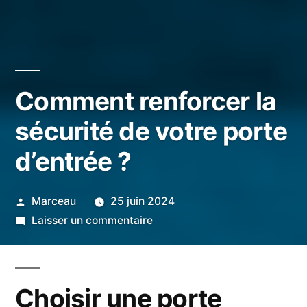
Comment renforcer la
sécurité de votre porte
d’entrée ?
Publié
Marceau
25 juin 2024
par
sur
Laisser un commentaire
Comment
renforcer
la
Choisir une porte
sécurité