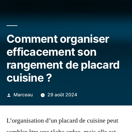
Comment organiser
efficacement son
rangement de placard
cuisine ?
Publié
Marceau
29 août 2024
par
L’organisation d’un placard de cuisine peut