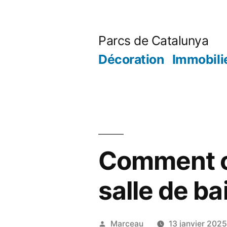
Aller
au
Parcs de Catalunya
contenu
Décoration
Immobili
Comment o
salle de ba
Publié
Marceau
13 janvier 202