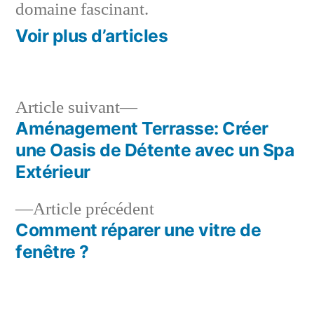
domaine fascinant.
Voir plus d’articles
Article
Article suivant
suivant :
Aménagement Terrasse: Créer
Navigation
une Oasis de Détente avec un Spa
de
Extérieur
l’article
Article
Article précédent
précédent :
Comment réparer une vitre de
fenêtre ?