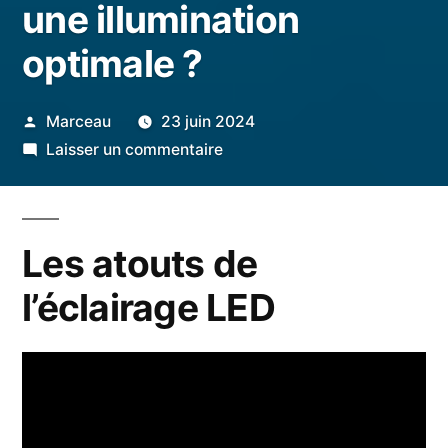
une illumination
optimale ?
Publié
Marceau
23 juin 2024
par
sur
Laisser un commentaire
Comment
maximiser
la
Les atouts de
puissance
de
l’éclairage LED
l’éclairage
LED
pour
une
illumination