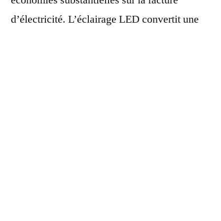
d’électricité. L’éclairage LED convertit une
plus grande partie de l’énergie en lumière
plutôt qu’en chaleur, ce qui en fait un choix
écologique et économique.
Variété de couleurs et de styles
Les LED offrent une palette de couleurs plus
large que les lampes traditionnelles. Il est
possible de trouver des LED dans des teintes
variées allant du blanc chaud au blanc froid
en passant par des couleurs plus vives. De