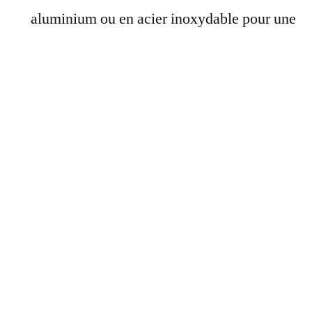
aluminium ou en acier inoxydable pour une
bonne durabilité et résistance aux
intempéries.
Les marques recommandées
Parmi les marques réputées pour leur fiabilité,
on retrouve :
Marque
Modèle
Thule
WingBar Evo