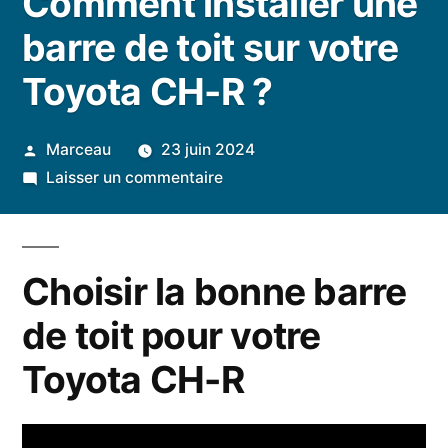
Comment installer une
barre de toit sur votre
Toyota CH-R ?
Publié
Marceau
23 juin 2024
par
sur
Laisser un commentaire
Comment
installer
une
Choisir la bonne barre
barre
de
de toit pour votre
toit
Toyota CH-R
sur
votre
Toyota