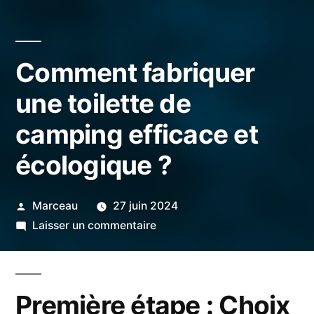
Comment fabriquer
une toilette de
camping efficace et
écologique ?
Publié
Marceau
27 juin 2024
par
sur
Laisser un commentaire
Comment
fabriquer
une
Première étape : Choix
toilette