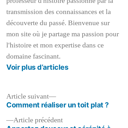
professeur d'histoire passionné par la
transmission des connaissances et la
découverte du passé. Bienvenue sur
mon site où je partage ma passion pour
l'histoire et mon expertise dans ce
domaine fascinant.
Voir plus d’articles
Article
Article suivant
suivant :
Comment réaliser un toit plat ?
Navigation
Article
Article précédent
de