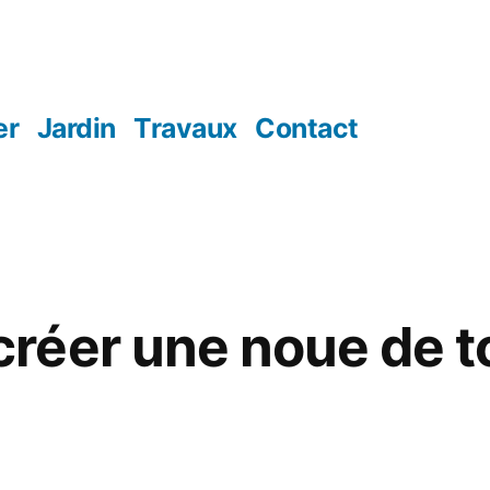
er
Jardin
Travaux
Contact
éer une noue de to
5