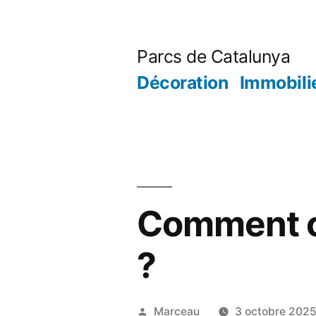
Aller
au
Parcs de Catalunya
contenu
Décoration
Immobili
Comment cr
?
Publié
Marceau
3 octobre 202