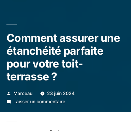
Comment assurer une
étanchéité parfaite
pour votre toit-
terrasse ?
Publié
Marceau
23 juin 2024
par
sur
Laisser un commentaire
Comment
assurer
une