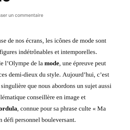
sur
sser un commentaire
Christina
Cordula:
se de nos écrans, les icônes de mode sont
Face
à
igures indétrônables et intemporelles.
l’Adversité,
e l’Olympe de la
mode
, une épreuve peut
une
Amputation
 ces demi-dieux du style. Aujourd’hui, c’est
et
singulière que nous abordons un sujet aussi
un
blématique conseillère en image et
Message
d’Esprit
ordula
, connue pour sa phrase culte « Ma
Inébranlable
un défi personnel bouleversant.