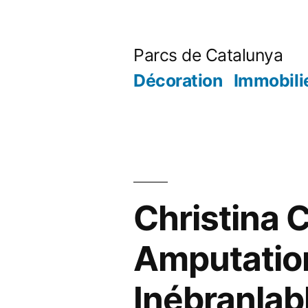
Aller
au
Parcs de Catalunya
contenu
Décoration
Immobili
Christina C
Amputation
Inébranlab