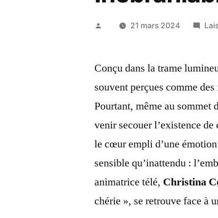
Publié
21 mars 2024
Lai
par
Conçu dans la trame lumineu
souvent perçues comme des f
Pourtant, même au sommet d
venir secouer l’existence de
le cœur empli d’une émotion 
sensible qu’inattendu : l’em
animatrice télé,
Christina C
chérie », se retrouve face à 