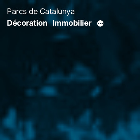
Aller
Parcs de Catalunya
au
Décoration
Immobilier
contenu