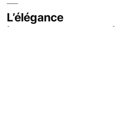
L’élégance
intemporelle du design
Fermob
Les chaises de style Fermob sont réputées
pour leur
élégance intemporelle
et leur
capacité à transcender les modes. Ce design
classique trouve sa place aussi bien dans des
environnements contemporains que
traditionnels, offrant ainsi une grande
polyvalence. La palette de couleurs proposée