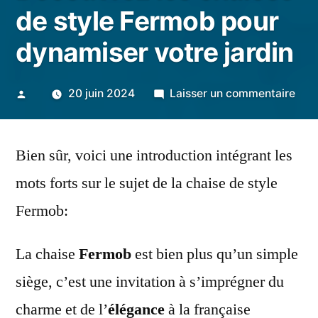
de style Fermob pour
dynamiser votre jardin
Publié
sur
20 juin 2024
Laisser un commentaire
par
Cha
assi
Bien sûr, voici une introduction intégrant les
Déc
les
mots forts sur le sujet de la chaise de style
chai
Fermob:
de
styl
La chaise
Fermob
est bien plus qu’un simple
Fer
pou
siège, c’est une invitation à s’imprégner du
dyn
charme et de l’
élégance
à la française
votr