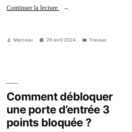
« Comment
Continuer la lecture
isoler
graphiquement
Publié
Publié
Marceau
28 avril 2024
Travaux
un
par
dans
périphérique
audio
sous
Windows
Comment débloquer
? »
une porte d’entrée 3
points bloquée ?