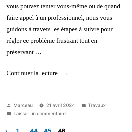
vous pouvez tenter vous-même ou de quand
faire appel à un professionnel, nous vous
guidons à travers les étapes à suivre pour
régler ce problème frustrant tout en
préservant …
« Comment
Continuer la lecture
débloquer
une
Publié
Publié
Marceau
21 avril 2024
Travaux
porte
par
sur
dans
Laisser un commentaire
d’entrée
Comment
3
débloquer
1
…
44
45
46