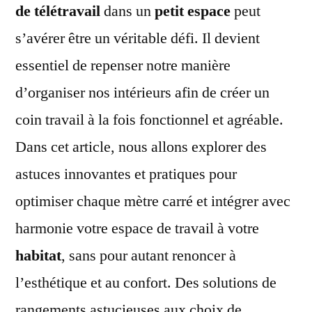
Bur
de télétravail
dans un
petit espace
peut
de
s’avérer être un véritable défi. Il devient
Télé
essentiel de repenser notre manière
Effi
et
d’organiser nos intérieurs afin de créer un
Styl
coin travail à la fois fonctionnel et agréable.
Dans cet article, nous allons explorer des
astuces innovantes et pratiques pour
optimiser chaque mètre carré et intégrer avec
harmonie votre espace de travail à votre
habitat
, sans pour autant renoncer à
l’esthétique et au confort. Des solutions de
rangements astucieuses aux choix de