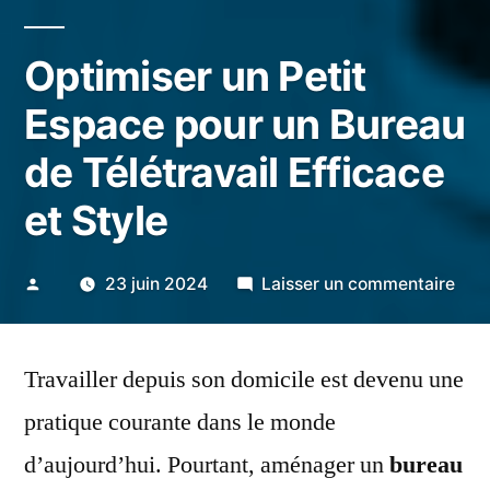
Optimiser un Petit
Espace pour un Bureau
de Télétravail Efficace
et Style
Publié
sur
23 juin 2024
Laisser un commentaire
par
Opti
un
Travailler depuis son domicile est devenu une
Peti
Esp
pratique courante dans le monde
pou
d’aujourd’hui. Pourtant, aménager un
bureau
un