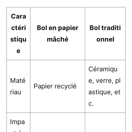
Cara
ctéri
Bol en papier
Bol traditi
stiqu
mâché
onnel
e
Céramiqu
Maté
e, verre, pl
Papier recyclé
riau
astique, et
c.
Impa