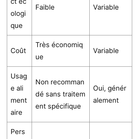
ct éc
Faible
Variable
ologi
que
Très économiq
Coût
Variable
ue
Usag
Non recomman
e ali
Oui, génér
dé sans traitem
ment
alement
ent spécifique
aire
Pers