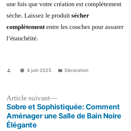
une fois que votre création est complètement
sèche. Laissez le produit
sécher
complètement
entre les couches pour assurer
l’étanchéité.
Publié
Publié
4 juin 2025
Décoration
par
dans
Article
Article suivant
suivant :
Sobre et Sophistiquée: Comment
Navigation
Aménager une Salle de Bain Noire
de
Élégante