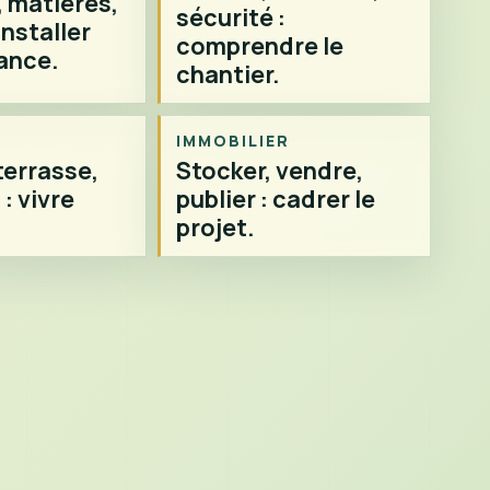
 matières,
sécurité :
installer
comprendre le
ance.
chantier.
IMMOBILIER
terrasse,
Stocker, vendre,
: vivre
publier : cadrer le
projet.