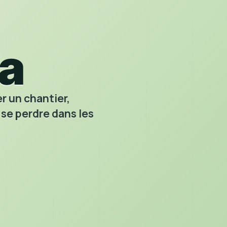
R
a
r un chantier,
 se perdre dans les