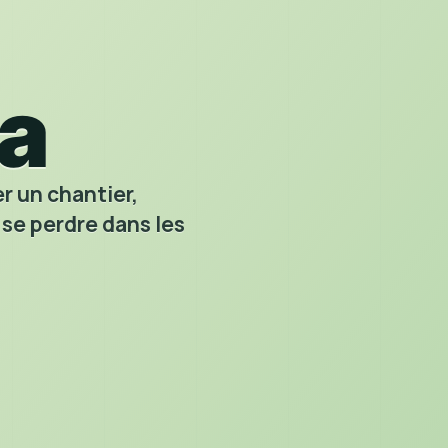
R
a
r un chantier,
 se perdre dans les