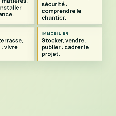
 matières,
sécurité :
installer
comprendre le
ance.
chantier.
IMMOBILIER
terrasse,
Stocker, vendre,
: vivre
publier : cadrer le
projet.