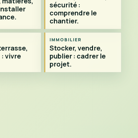
 matières,
sécurité :
installer
comprendre le
ance.
chantier.
IMMOBILIER
terrasse,
Stocker, vendre,
: vivre
publier : cadrer le
projet.