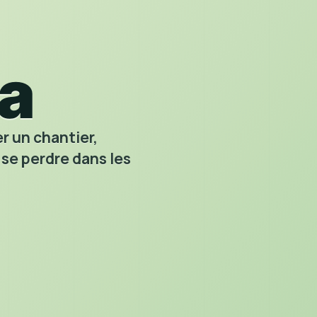
R
a
r un chantier,
 se perdre dans les