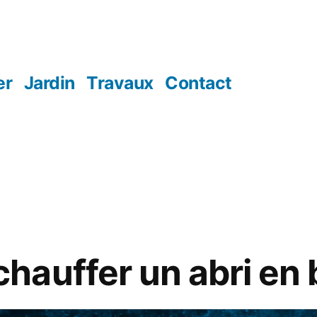
er
Jardin
Travaux
Contact
:
auffer un abri en b