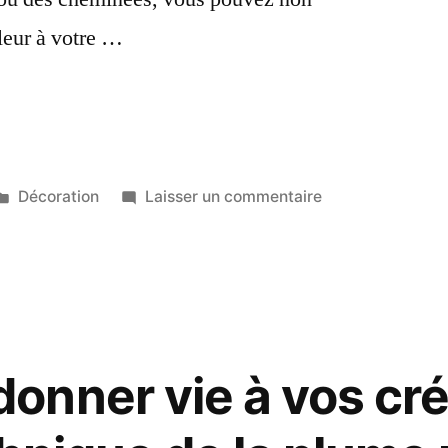
leur à votre …
ent
Publié
sur
Décoration
Laisser un commentaire
dans
Comment
chauffer
un
abri
en
bois
nner vie à vos cré
?