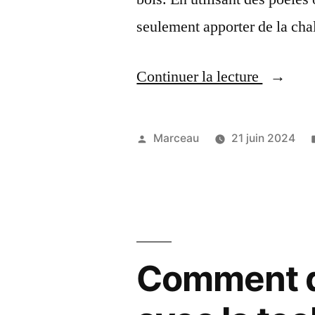
seulement apporter de la cha
« Comm
Continuer la lecture
chauffer
un
Publié
Marceau
21 juin 2024
abri
par
en
bois
? »
Comment do