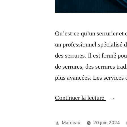
Qu’est-ce qu’un serrurier et
un professionnel spécialisé d
des serrures. Il est formé pour
de serrures, des serrures trad
plus avancées. Les services 
« Comm
Continuer la lecture
trouver
le
Publié
Marceau
20 juin 2024