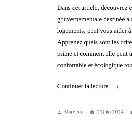
Dans cet article, découvre
gouvernementale destinée à a
logements, peut vous aider à
Apprenez quels sont les critè
prime et comment elle peut 
confortable et écologique to
« Qu’est
Continuer la lecture
ce
que
Publié
Marceau
21 juin 2024
la
par
prime