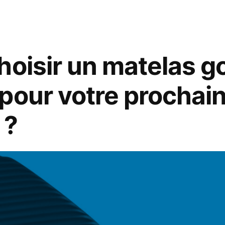
que
eRénov
la
prime
MaPrimeRénov
hoisir un matelas g
pour
les
pour votre prochai
fenêtres
?
 ?