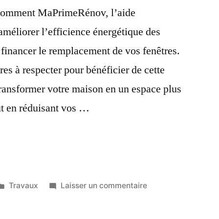
z comment MaPrimeRénov, l’aide
méliorer l’efficience énergétique des
 financer le remplacement de vos fenêtres.
res à respecter pour bénéficier de cette
transformer votre maison en un espace plus
ut en réduisant vos …
-
Publié
sur
Travaux
Laisser un commentaire
dans
Qu’est-
ce