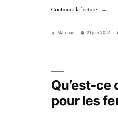
« Comm
Continuer la lecture
l’électri
est-
Publié
Marceau
21 juin 2024
elle
par
produite
à
Strasbo
Qu’est-ce 
? »
pour les fe