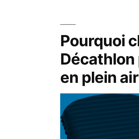
MaPrim
pour
Pourquoi c
les
fenêtres
Décathlon 
? »
en plein air