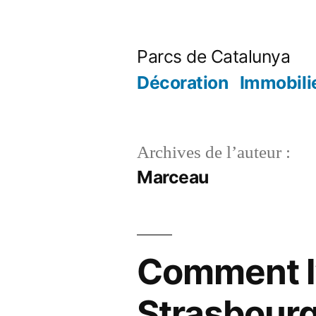
Aller
au
Parcs de Catalunya
contenu
Décoration
Immobili
Archives de l’auteur :
Marceau
Comment l’é
Strasbourg