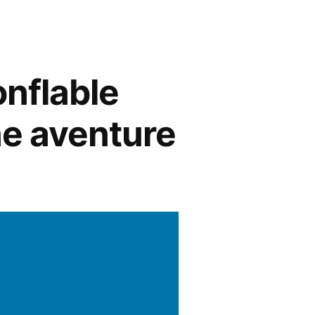
onflable
ne aventure